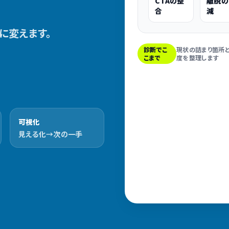
CTAの整
離脱の
合
減
に変えます。
診断でこ
現状の詰まり箇所
こまで
度を整理します
可視化
見える化→次の一手