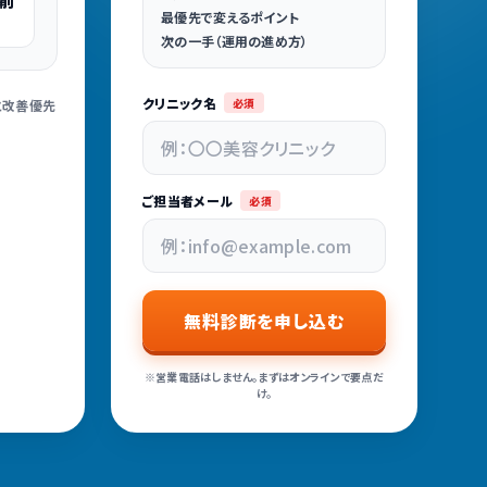
削
最優先で変えるポイント
次の一手（運用の進め方）
クリニック名
必須
と改善優先
ご担当者メール
必須
無料診断を申し込む
※営業電話はしません。まずはオンラインで要点だ
け。