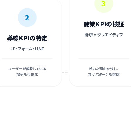
3
2
施策KPIの検証
訴求×クリエイティブ
導線KPIの特定
LP・フォーム・LINE
ユーザーが離脱している
効いた理由を残し、
場所を可視化
負けパターンを排除
数字を「見る」のではなく、「使う」運用へ。