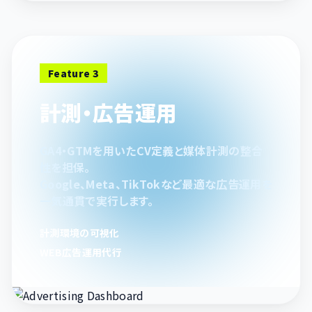
Feature 3
計測・広告運用
GA4・GTMを用いたCV定義と媒体計測の整合
性を担保。
Google、Meta、TikTokなど最適な広告運用を
一気通貫で実行します。
計測環境の可視化
WEB広告運用代行