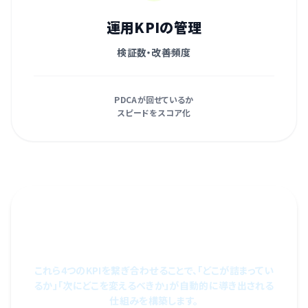
運用KPIの管理
検証数・改善頻度
PDCAが回せているか
スピードをスコア化
数字を「見る」のではなく、「使う」
運用へ。
これら4つのKPIを繋ぎ合わせることで、「どこが詰まってい
るか」「次にどこを変えるべきか」が自動的に導き出される
仕組みを構築します。