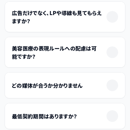
広告だけでなく、LPや導線も見てもらえ
ますか？
はい、対応可能です。集患は広告から予約完了まで
の全体最適が重要であるため、導線全体の改善
美容医療の表現ルールへの配慮は可
（LP、フォーム、LINE等）もご支援いたします。
能ですか？
はい。美容クリニックに特化しているため、医療広告
ガイドライン等の表現ルールを遵守しつつ、魅力が
どの媒体が合うか分かりません
伝わる訴求をご提案します。
ターゲット層やメニュー、ご予算に合わせて最適な媒
体（Google、Meta、TikTok等）を選定・ご提案いた
最低契約期間はありますか？
します。