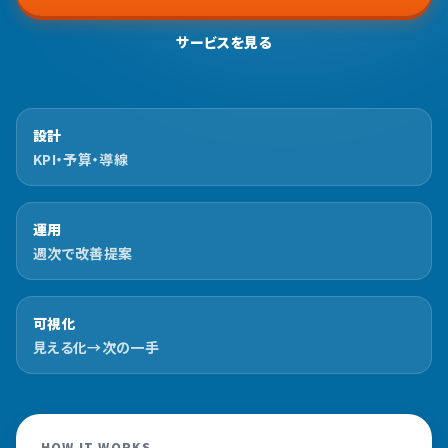
サービスを見る
設計
KPI・予算・導線
運用
週次で改善提案
可視化
見える化→次の一手
HOW IT WORKS