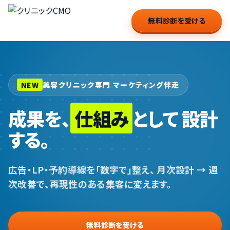
無料診断を受ける
NEW
美容クリニック専門 マーケティング伴走
成果を、
仕組み
として
設計
する。
広告・LP・予約導線を「数字で」整え、
月次設計 → 週
次改善で、再現性のある集客に変えます。
無料診断を受ける