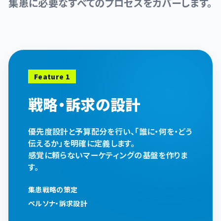
集患に必要なすべてのプロセスをカバーします。
Feature 1
戦略・訴求の設計
優先度設計と予算配分を行い、「誰に・何を・どう
伝えるか」を明確に定義します。
感覚に頼らないマーケティングの基盤を作りま
す。
集患戦略の策定
ペルソナ・訴求設計